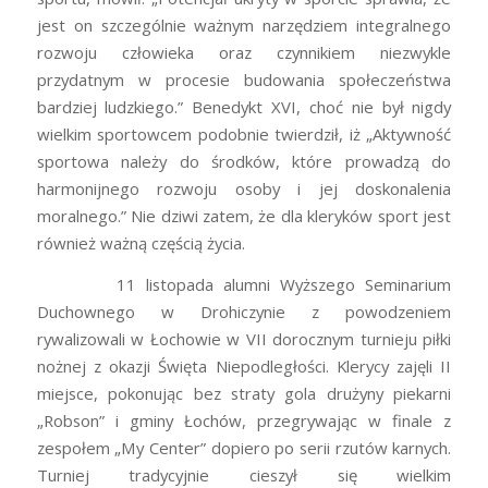
jest on szczególnie ważnym narzędziem integralnego
rozwoju człowieka oraz czynnikiem niezwykle
przydatnym w procesie budowania społeczeństwa
bardziej ludzkiego.” Benedykt XVI, choć nie był nigdy
wielkim sportowcem podobnie twierdził, iż „Aktywność
sportowa należy do środków, które prowadzą do
harmonijnego rozwoju osoby i jej doskonalenia
moralnego.” Nie dziwi zatem, że dla kleryków sport jest
również ważną częścią życia.
11 listopada alumni Wyższego Seminarium
Duchownego w Drohiczynie z powodzeniem
rywalizowali w Łochowie w VII dorocznym turnieju piłki
nożnej z okazji Święta Niepodległości. Klerycy zajęli II
miejsce, pokonując bez straty gola drużyny piekarni
„Robson” i gminy Łochów, przegrywając w finale z
zespołem „My Center” dopiero po serii rzutów karnych.
Turniej tradycyjnie cieszył się wielkim