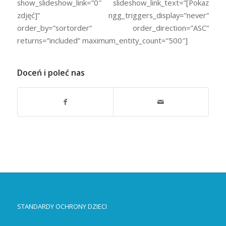
show_slideshow_link=”0″ slideshow_link_text=”[Pokaz
zdjęć]” ngg_triggers_display=”never”
order_by=”sortorder” order_direction=”ASC”
returns=”included” maximum_entity_count=”500″]
Doceń i poleć nas
STANDARDY OCHRONY DZIECI