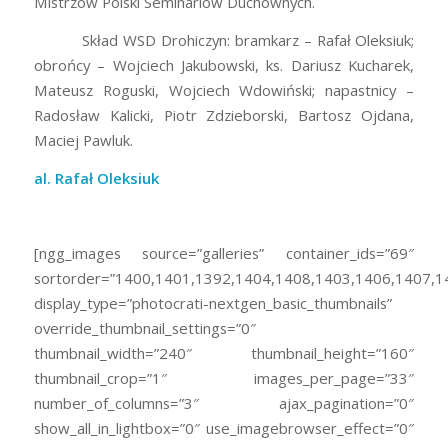
Mistrzów Polski Seminariów Duchownych.
Skład WSD Drohiczyn: bramkarz – Rafał Oleksiuk;
obrońcy – Wojciech Jakubowski, ks. Dariusz Kucharek,
Mateusz Roguski, Wojciech Wdowiński; napastnicy –
Radosław Kalicki, Piotr Zdzieborski, Bartosz Ojdana,
Maciej Pawluk.
al. Rafał Oleksiuk
[ngg_images source=”galleries” container_ids=”69″
sortorder=”1400,1401,1392,1404,1408,1403,1406,1407,1
display_type=”photocrati-nextgen_basic_thumbnails”
override_thumbnail_settings=”0″
thumbnail_width=”240″ thumbnail_height=”160″
thumbnail_crop=”1″ images_per_page=”33″
number_of_columns=”3″ ajax_pagination=”0″
show_all_in_lightbox=”0″ use_imagebrowser_effect=”0″