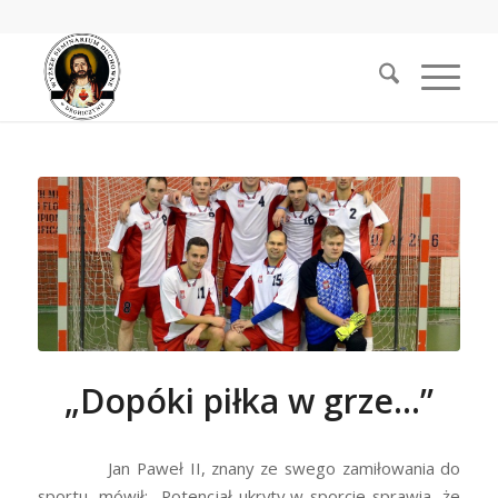
„Dopóki piłka w grze…”
Jan Paweł II, znany ze swego zamiłowania do
sportu, mówił: „Potencjał ukryty w sporcie sprawia, że