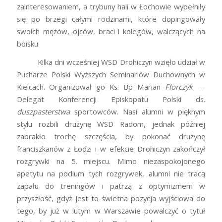
zainteresowaniem, a trybuny hali w Łochowie wypełniły
się po brzegi całymi rodzinami, które dopingowały
swoich mężów, ojców, braci i kolegów, walczących na
boisku.
Kilka dni wcześniej WSD Drohiczyn wzięło udział w
Pucharze Polski Wyższych Seminariów Duchownych w
Kielcach. Organizował go Ks. Bp Marian
Florczyk
–
Delegat Konferencji Episkopatu Polski ds.
duszpasterstwa
sportowców. Nasi alumni w pięknym
stylu rozbili drużynę WSD Radom, jednak później
zabrakło trochę szczęścia, by pokonać drużynę
franciszkanów z Łodzi i w efekcie Drohiczyn zakończył
rozgrywki na 5. miejscu. Mimo niezaspokojonego
apetytu na podium tych rozgrywek, alumni nie tracą
zapału do treningów i patrzą z optymizmem w
przyszłość, gdyż jest to świetna pozycja wyjściowa do
tego, by już w lutym w Warszawie powalczyć o tytuł