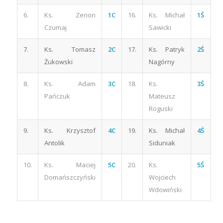
6.
Ks. Zenon
1C
16.
Ks. Michał
1Ś
Czumaj
Sawicki
7.
Ks. Tomasz
2C
17.
Ks. Patryk
2Ś
Żukowski
Nagórny
8.
Ks. Adam
3C
18.
Ks.
3Ś
Pańczuk
Mateusz
Roguski
9.
Ks. Krzysztof
4C
19.
Ks. Michał
4Ś
Antolik
Siduniak
10.
Ks. Maciej
5C
20.
Ks.
5Ś
Domańszczyński
Wojciech
Wdowiński