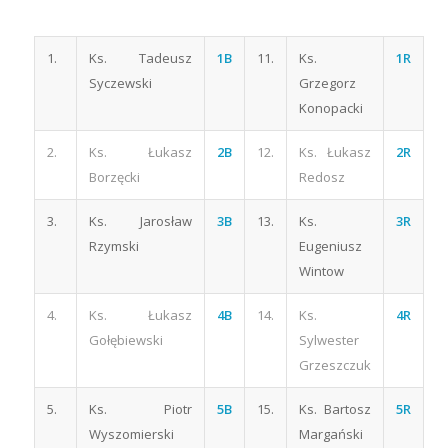
1.
Ks. Tadeusz
1B
11.
Ks.
1R
Syczewski
Grzegorz
Konopacki
2.
Ks. Łukasz
2B
12.
Ks. Łukasz
2R
Borzęcki
Redosz
3.
Ks. Jarosław
3B
13.
Ks.
3R
Rzymski
Eugeniusz
Wintow
4.
Ks. Łukasz
4B
14.
Ks.
4R
Gołębiewski
Sylwester
Grzeszczuk
5.
Ks. Piotr
5B
15.
Ks. Bartosz
5R
Wyszomierski
Margański