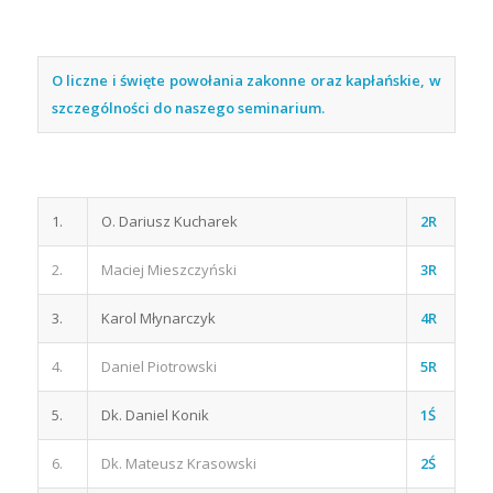
O liczne i święte powołania zakonne oraz kapłańskie, w
szczególności do naszego seminarium.
1.
O. Dariusz Kucharek
2R
2.
Maciej Mieszczyński
3R
3.
Karol Młynarczyk
4R
4.
Daniel Piotrowski
5R
5.
Dk. Daniel Konik
1Ś
6.
Dk. Mateusz Krasowski
2Ś