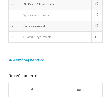
7.
Dk. Piotr Zdzieborski
3Ś
8.
Sylwester Drużba
4Ś
9.
Karol Łuniewski
5Ś
10.
Łukasz Hryniewicki
1B
Al.Karol Młynarczyk
Doceń i poleć nas