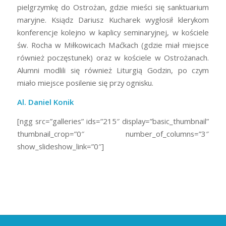
pielgrzymkę do Ostrożan, gdzie mieści się sanktuarium
maryjne. Ksiądz Dariusz Kucharek wygłosił klerykom
konferencje kolejno w kaplicy seminaryjnej, w kościele
św. Rocha w Miłkowicach Maćkach (gdzie miał miejsce
również poczęstunek) oraz w kościele w Ostrożanach.
Alumni modlili się również Liturgią Godzin, po czym
miało miejsce posilenie się przy ognisku.
Al. Daniel Konik
[ngg src=”galleries” ids=”215″ display=”basic_thumbnail”
thumbnail_crop=”0″ number_of_columns=”3″
show_slideshow_link=”0″]