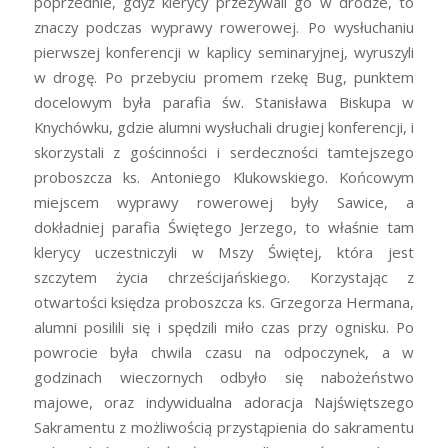
poprzednie, gdyż klerycy przezywali go w drodze, to
znaczy podczas wyprawy rowerowej. Po wysłuchaniu
pierwszej konferencji w kaplicy seminaryjnej, wyruszyli
w drogę. Po przebyciu promem rzekę Bug, punktem
docelowym była parafia św. Stanisława Biskupa w
Knychówku, gdzie alumni wysłuchali drugiej konferencji, i
skorzystali z gościnności i serdeczności tamtejszego
proboszcza ks. Antoniego Klukowskiego. Końcowym
miejscem wyprawy rowerowej były Sawice, a
dokładniej parafia Świętego Jerzego, to właśnie tam
klerycy uczestniczyli w Mszy Świętej, która jest
szczytem życia chrześcijańskiego. Korzystając z
otwartości księdza proboszcza ks. Grzegorza Hermana,
alumni posilili się i spędzili miło czas przy ognisku. Po
powrocie była chwila czasu na odpoczynek, a w
godzinach wieczornych odbyło się nabożeństwo
majowe, oraz indywidualna adoracja Najświętszego
Sakramentu z możliwością przystąpienia do sakramentu