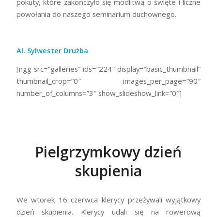
pokuty, które zakończyło się modlitwą o święte i liczne
powołania do naszego seminarium duchownego.
Al. Sylwester Drużba
[ngg src=”galleries” ids=”224″ display=”basic_thumbnail”
thumbnail_crop=”0″ images_per_page=”90″
number_of_columns=”3″ show_slideshow_link=”0″]
Pielgrzymkowy dzień
skupienia
We wtorek 16 czerwca klerycy przeżywali wyjątkowy
dzień skupienia. Klerycy udali się na rowerową