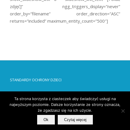
zdjęć]” ngg_triggers_display=”never”
order_by=”filename” order_direction=”ASC”
returns=”included” maximum_entity_count=”500″]
STANDARDY OCHRONY DZIECI
Ta strona korzysta z ciasteczek aby świadczyć usługi na
najwyższym poziomie. Dalsze korzystanie ze strony oznacza,
że zgadzasz się na ich użycie.
© Copyright -
Wyższe Seminarium Duchowne w Drohiczynie
-
Enfold
Ok
Czytaj więcej
WordPress Theme by Kriesi