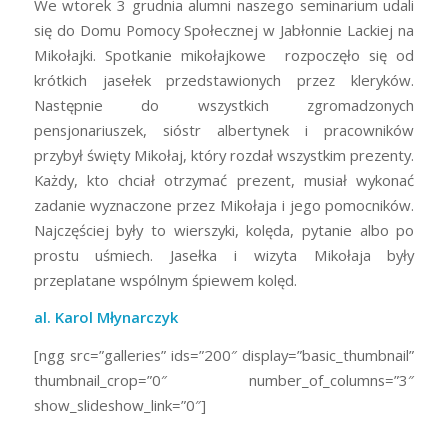
We wtorek 3 grudnia alumni naszego seminarium udali
się do Domu Pomocy Społecznej w Jabłonnie Lackiej na
Mikołajki. Spotkanie mikołajkowe rozpoczęło się od
krótkich jasełek przedstawionych przez kleryków.
Następnie do wszystkich zgromadzonych
pensjonariuszek, sióstr albertynek i pracowników
przybył święty Mikołaj, który rozdał wszystkim prezenty.
Każdy, kto chciał otrzymać prezent, musiał wykonać
zadanie wyznaczone przez Mikołaja i jego pomocników.
Najczęściej były to wierszyki, kolęda, pytanie albo po
prostu uśmiech. Jasełka i wizyta Mikołaja były
przeplatane wspólnym śpiewem kolęd.
al. Karol Młynarczyk
[ngg src=”galleries” ids=”200″ display=”basic_thumbnail”
thumbnail_crop=”0″ number_of_columns=”3″
show_slideshow_link=”0″]