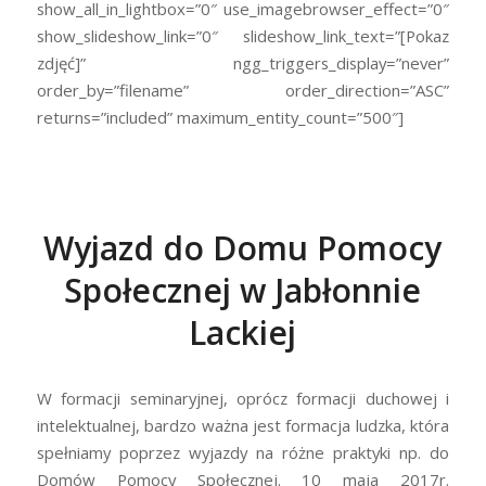
show_all_in_lightbox=”0″ use_imagebrowser_effect=”0″
show_slideshow_link=”0″ slideshow_link_text=”[Pokaz
zdjęć]” ngg_triggers_display=”never”
order_by=”filename” order_direction=”ASC”
returns=”included” maximum_entity_count=”500″]
Wyjazd do Domu Pomocy
Społecznej w Jabłonnie
Lackiej
W formacji seminaryjnej, oprócz formacji duchowej i
intelektualnej, bardzo ważna jest formacja ludzka, która
spełniamy poprzez wyjazdy na różne praktyki np. do
Domów Pomocy Społecznej. 10 maja 2017r.