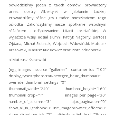
odwiedziliśmy jeden z takich domów, prowadzony
przez siostry Albertynki w Jabłonnie Lackiej.
Prowadziliśmy różne gry i tańce mieszkańcom tego
ośrodka. Zakończyliśmy nasze spotkanie wspólnym
różańcem i odśpiewaniem Litanii Loretańskiej. W
wyjeździe wzięli udział alumni: Patryk Nagórny, Bartosz
Ojdana, Michał Siduniak, Wojciech Wdowiński, Mateusz
Krasowski, Mariusz Rudziewicz oraz Piotr Zdzieborski.
al.Mateusz Krasowski
[ngg_images source=”galleries” container_ids=”102″
display_type=”photocrati-nextgen_basic_thumbnails”
override_thumbnail_settings=”0″
thumbnail_width=”240″ thumbnail_height=”160″
thumbnail_crop=”1″ images_per_page=”30″
number_of_columns=”3″ ajax_pagination=”0″
show_all_in_lightbox=”0″ use_imagebrowser_effect=”0″
show_slideshow_link=”0″ slideshow_link_text=”[Pokaz