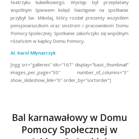
teatrzyku kukiełkowego. Występ był przeplatany
wspólnym śpiewem kolęd. Następnie na spotkanie
przybył św. Mikołaj, który rozdał prezenty wszystkim
pensjonariuszkom oraz siostrom i pracownikom Domu
Pomocy Społecznej. Spotkanie zakończyło się wspólnym
różańcem w kaplicy Domu Pomocy.
Al. Karol Młynarczyk
[ngg src=”galleries” ids=”167″ display=”basic_thumbnail”
images_per_page=”30″ number_of_columns=”3″
show_slideshow_link=”0″ order_by=”sortorder”]
Bal karnawałowy w Domu
Pomocy Społecznej w