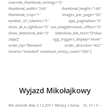
override_thumbnail_settings=”0″
thumbnail_width=”240″ thumbnail_height=”160″
thumbnail_crop=”1″ images_per_page=”30″
number_of_columns=”3″ ajax_pagination=”0″
show_all_in_lightbox=”0″ use_imagebrowser_effect=”0″
show_slideshow_link=”0″ slideshow_link_text=”[Pokaz
zdjęć]” ngg_triggers_display=”never”
order_by=”filename” order_direction=”ASC”
returns=”included” maximum_entity_count=”500″]
Wyjazd Mikołajkowy
We wtorek dnia 5.12.2017 klerycy z kursu IV, III i II –