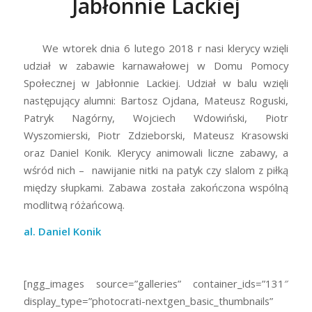
Jabłonnie Lackiej
We wtorek dnia 6 lutego 2018 r nasi klerycy wzięli
udział w zabawie karnawałowej w Domu Pomocy
Społecznej w Jabłonnie Lackiej. Udział w balu wzięli
następujący alumni: Bartosz Ojdana, Mateusz Roguski,
Patryk Nagórny, Wojciech Wdowiński, Piotr
Wyszomierski, Piotr Zdzieborski, Mateusz Krasowski
oraz Daniel Konik. Klerycy animowali liczne zabawy, a
wśród nich – nawijanie nitki na patyk czy slalom z piłką
między słupkami. Zabawa została zakończona wspólną
modlitwą różańcową.
al. Daniel Konik
[ngg_images source=”galleries” container_ids=”131″
display_type=”photocrati-nextgen_basic_thumbnails”