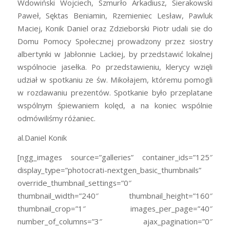
Wdowiński Wojciech, Szmurło Arkadiusz, Sierakowski
Paweł, Sęktas Beniamin, Rzemieniec Lesław, Pawluk
Maciej, Konik Daniel oraz Zdzieborski Piotr udali sie do
Domu Pomocy Społecznej prowadzony przez siostry
albertynki w Jabłonnie Lackiej, by przedstawić lokalnej
wspólnocie jasełka. Po przedstawieniu, klerycy wzięli
udział w spotkaniu ze św. Mikołajem, któremu pomogli
w rozdawaniu prezentów. Spotkanie było przeplatane
wspólnym śpiewaniem kolęd, a na koniec wspólnie
odmówiliśmy różaniec.
al.Daniel Konik
[ngg_images source=”galleries” container_ids=”125″
display_type=”photocrati-nextgen_basic_thumbnails”
override_thumbnail_settings=”0″
thumbnail_width=”240″ thumbnail_height=”160″
thumbnail_crop=”1″ images_per_page=”40″
number_of_columns=”3″ ajax_pagination=”0″