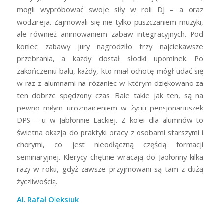
mogli wypróbować swoje siły w roli DJ – a oraz
wodzireja. Zajmowali się nie tylko puszczaniem muzyki,
ale również animowaniem zabaw integracyjnych. Pod
koniec zabawy jury nagrodziło trzy najciekawsze
przebrania, a każdy dostał słodki upominek. Po
zakończeniu balu, każdy, kto miał ochotę mógł udać się
w raz z alumnami na różaniec w którym dziękowano za
ten dobrze spędzony czas. Bale takie jak ten, są na
pewno miłym urozmaiceniem w życiu pensjonariuszek
DPS – u w Jabłonnie Lackiej. Z kolei dla alumnów to
świetna okazja do praktyki pracy z osobami starszymi i
chorymi, co jest nieodłączną częścią formacji
seminaryjnej. Klerycy chętnie wracają do Jabłonny kilka
razy w roku, gdyż zawsze przyjmowani są tam z dużą
życzliwością.
Al. Rafał Oleksiuk